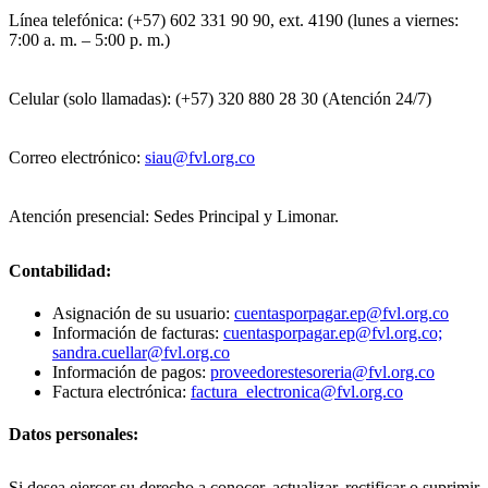
Línea telefónica: (+57) 602 331 90 90, ext. 4190 (lunes a viernes:
7:00 a. m. – 5:00 p. m.)
Celular (solo llamadas): (+57) 320 880 28 30 (Atención 24/7)
Correo electrónico:
siau@fvl.org.co
Atención presencial: Sedes Principal y Limonar.
Contabilidad:
Asignación de su usuario:
cuentasporpagar.ep@fvl.org.co
Información de facturas:
cuentasporpagar.ep@fvl.org.co;
sandra.cuellar@fvl.org.co
Información de pagos:
proveedorestesoreria@fvl.org.co
Factura electrónica:
factura_electronica@fvl.org.co
Datos personales:
Si desea ejercer su derecho a conocer, actualizar, rectificar o suprimir