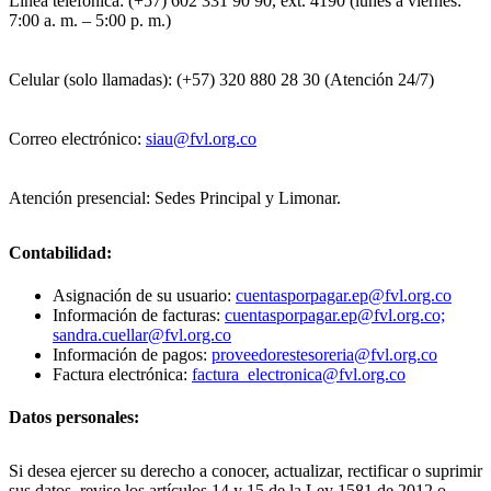
Línea telefónica: (+57) 602 331 90 90, ext. 4190 (lunes a viernes:
7:00 a. m. – 5:00 p. m.)
Celular (solo llamadas): (+57) 320 880 28 30 (Atención 24/7)
Correo electrónico:
siau@fvl.org.co
Atención presencial: Sedes Principal y Limonar.
Contabilidad:
Asignación de su usuario:
cuentasporpagar.ep@fvl.org.co
Información de facturas:
cuentasporpagar.ep@fvl.org.co;
sandra.cuellar@fvl.org.co
Información de pagos:
proveedorestesoreria@fvl.org.co
Factura electrónica:
factura_electronica@fvl.org.co
Datos personales:
Si desea ejercer su derecho a conocer, actualizar, rectificar o suprimir
sus datos, revise los artículos 14 y 15 de la Ley 1581 de 2012 o