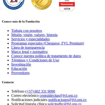
Conoce más de la Fundación
Trabaja con nosotros
Misión, visión, valores, historia
Servicios y especialidades
Programas especiales (Chequeos, FVL Premium)
Línea de transparencia
Marco legal y normativo
Conoce nuestra política de tratamiento de datos
Términos y Condiciones de Uso
Investigación
Educación
Proveedores
Contacto
Teléfono
(+57) 602 331 9090
Correo electrónico
centraldecitas@fvl.org.co
Notificaciones judiciales
notificaciones@fvl.org.co
Solicitud historia clínica
solicitudhc@fvl.org.co