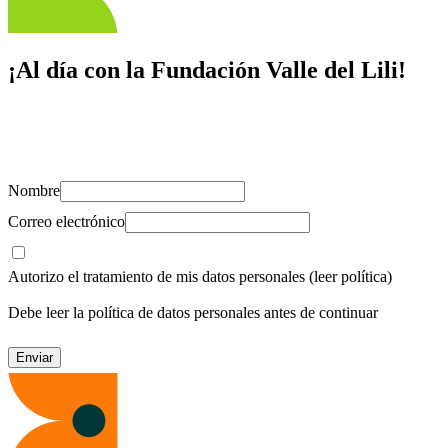
¡Al día con la Fundación Valle del Lili!
Suscríbete y recibe novedades, consejos de salud, artículos, videos y
recursos para cuidar de ti y los tuyos.
Nombre
Correo electrónico
Autorizo el tratamiento de mis datos personales
(leer política)
Debe leer la política de datos personales antes de continuar