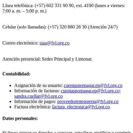
Línea telefónica: (+57) 602 331 90 90, ext. 4190 (lunes a viernes:
7:00 a. m. – 5:00 p. m.)
Celular (solo llamadas): (+57) 320 880 28 30 (Atención 24/7)
Correo electrónico:
siau@fvl.org.co
Atención presencial: Sedes Principal y Limonar.
Contabilidad:
Asignación de su usuario:
cuentasporpagar.ep@fvl.org.co
Información de facturas:
cuentasporpagar.ep@fvl.org.co;
sandra.cuellar@fvl.org.co
Información de pagos:
proveedorestesoreria@fvl.org.co
Factura electrónica:
factura_electronica@fvl.org.co
Datos personales:
Si desea ejercer su derecho a conocer, actualizar, rectificar o suprimir