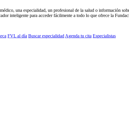
médico, una especialidad, un profesional de la salud o información sob
dor inteligente para acceder fácilmente a todo lo que ofrece la Fundaci
teca
FVL al día
Buscar especialidad
Agenda tu cita
Especialistas