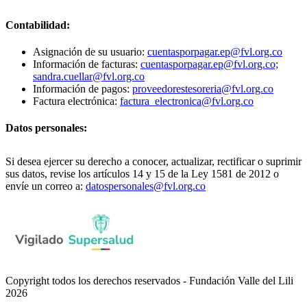
Contabilidad:
Asignación de su usuario:
cuentasporpagar.ep@fvl.org.co
Información de facturas:
cuentasporpagar.ep@fvl.org.co;
sandra.cuellar@fvl.org.co
Información de pagos:
proveedorestesoreria@fvl.org.co
Factura electrónica:
factura_electronica@fvl.org.co
Datos personales:
Si desea ejercer su derecho a conocer, actualizar, rectificar o suprimir
sus datos, revise los artículos 14 y 15 de la Ley 1581 de 2012 o
envíe un correo a:
datospersonales@fvl.org.co
Copyright todos los derechos reservados - Fundación Valle del Lili
2026