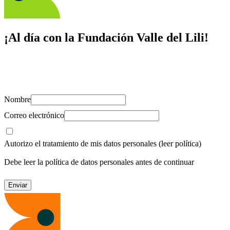
¡Al día con la Fundación Valle del Lili!
Suscríbete y recibe novedades, consejos de salud, artículos, videos y
recursos para cuidar de ti y los tuyos.
Nombre
Correo electrónico
Autorizo el tratamiento de mis datos personales
(leer política)
Debe leer la política de datos personales antes de continuar