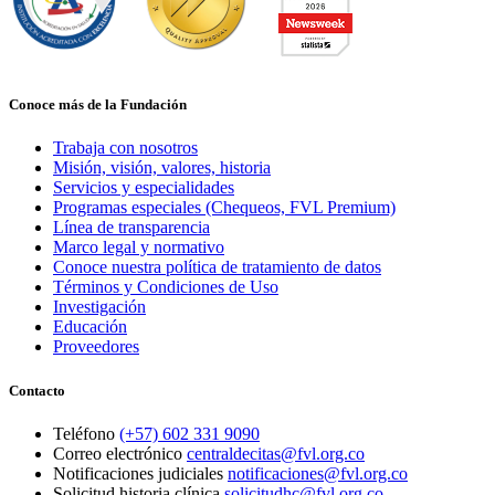
Conoce más de la Fundación
Trabaja con nosotros
Misión, visión, valores, historia
Servicios y especialidades
Programas especiales (Chequeos, FVL Premium)
Línea de transparencia
Marco legal y normativo
Conoce nuestra política de tratamiento de datos
Términos y Condiciones de Uso
Investigación
Educación
Proveedores
Contacto
Teléfono
(+57) 602 331 9090
Correo electrónico
centraldecitas@fvl.org.co
Notificaciones judiciales
notificaciones@fvl.org.co
Solicitud historia clínica
solicitudhc@fvl.org.co