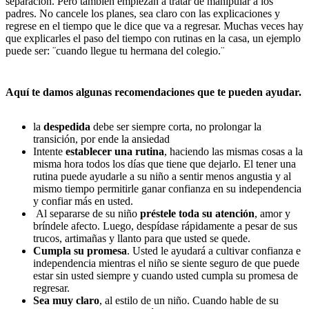
separación. Pero también empiezan a tratar de manipular a los
padres. No cancele los planes, sea claro con las explicaciones y
regrese en el tiempo que le dice que va a regresar. Muchas veces hay
que explicarles el paso del tiempo con rutinas en la casa, un ejemplo
puede ser: ¨cuando llegue tu hermana del colegio.¨
Aquí te damos algunas recomendaciones que te pueden ayudar.
la
despedida
debe ser siempre corta, no prolongar la
transición, por ende la ansiedad
Intente
establecer una
rutina
, haciendo las mismas cosas a la
misma hora todos los días que tiene que dejarlo. El tener una
rutina puede ayudarle a su niño a sentir menos angustia y al
mismo tiempo permitirle ganar confianza en su independencia
y confiar más en usted.
Al separarse de su niño
préstele toda su atención
, amor y
bríndele afecto. Luego, despídase rápidamente a pesar de sus
trucos, artimañas y llanto para que usted se quede.
Cumpla su promesa
. Usted le ayudará a cultivar confianza e
independencia mientras el niño se siente seguro de que puede
estar sin usted siempre y cuando usted cumpla su promesa de
regresar.
Sea muy claro
, al estilo de un niño. Cuando hable de su