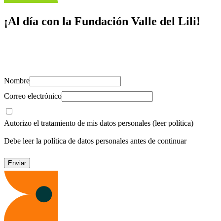
¡Al día con la Fundación Valle del Lili!
Suscríbete y recibe novedades, consejos de salud, artículos, videos y
recursos para cuidar de ti y los tuyos.
Nombre
Correo electrónico
Autorizo el tratamiento de mis datos personales
(leer política)
Debe leer la política de datos personales antes de continuar