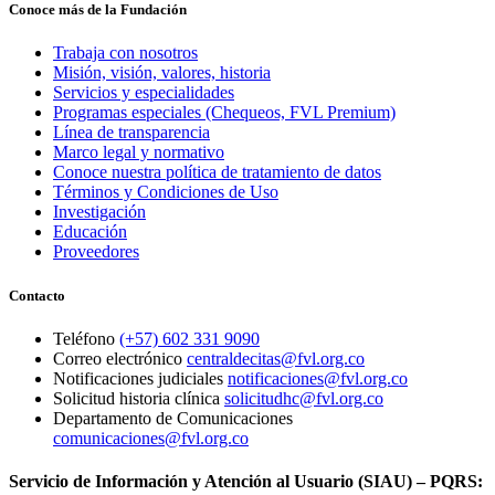
Conoce más de la Fundación
Trabaja con nosotros
Misión, visión, valores, historia
Servicios y especialidades
Programas especiales (Chequeos, FVL Premium)
Línea de transparencia
Marco legal y normativo
Conoce nuestra política de tratamiento de datos
Términos y Condiciones de Uso
Investigación
Educación
Proveedores
Contacto
Teléfono
(+57) 602 331 9090
Correo electrónico
centraldecitas@fvl.org.co
Notificaciones judiciales
notificaciones@fvl.org.co
Solicitud historia clínica
solicitudhc@fvl.org.co
Departamento de Comunicaciones
comunicaciones@fvl.org.co
Servicio de Información y Atención al Usuario (SIAU) – PQRS: