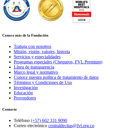
Conoce más de la Fundación
Trabaja con nosotros
Misión, visión, valores, historia
Servicios y especialidades
Programas especiales (Chequeos, FVL Premium)
Línea de transparencia
Marco legal y normativo
Conoce nuestra política de tratamiento de datos
Términos y Condiciones de Uso
Investigación
Educación
Proveedores
Contacto
Teléfono
(+57) 602 331 9090
Correo electrónico
centraldecitas@fvl.org.co