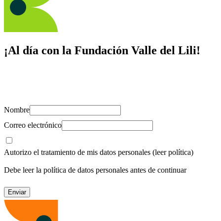
¡Al día con la Fundación Valle del Lili!
Suscríbete y recibe novedades, consejos de salud, artículos, videos y
recursos para cuidar de ti y los tuyos.
Nombre
Correo electrónico
Autorizo el tratamiento de mis datos personales
(leer política)
Debe leer la política de datos personales antes de continuar