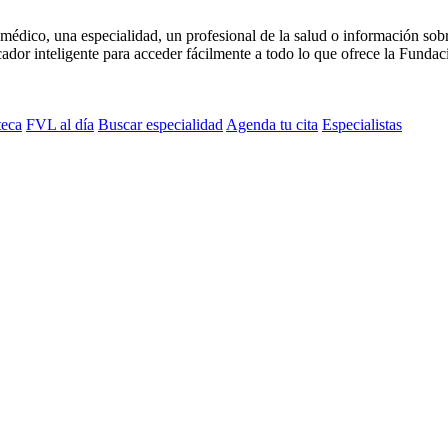
médico, una especialidad, un profesional de la salud o información sob
dor inteligente para acceder fácilmente a todo lo que ofrece la Fundaci
teca
FVL al día
Buscar especialidad
Agenda tu cita
Especialistas