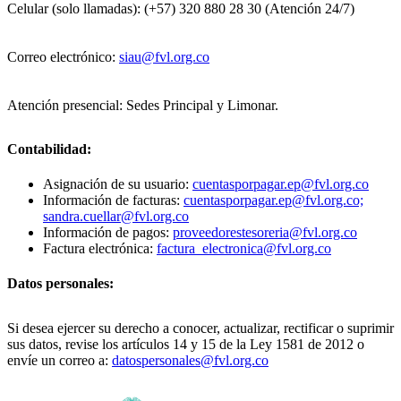
Celular (solo llamadas): (+57) 320 880 28 30 (Atención 24/7)
Correo electrónico:
siau@fvl.org.co
Atención presencial: Sedes Principal y Limonar.
Contabilidad:
Asignación de su usuario:
cuentasporpagar.ep@fvl.org.co
Información de facturas:
cuentasporpagar.ep@fvl.org.co;
sandra.cuellar@fvl.org.co
Información de pagos:
proveedorestesoreria@fvl.org.co
Factura electrónica:
factura_electronica@fvl.org.co
Datos personales:
Si desea ejercer su derecho a conocer, actualizar, rectificar o suprimir
sus datos, revise los artículos 14 y 15 de la Ley 1581 de 2012 o
envíe un correo a:
datospersonales@fvl.org.co