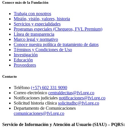
Conoce más de la Fundación
Trabaja con nosotros
Misión, visión, valores, historia
Servicios y especialidades
Programas especiales (Chequeos, FVL Premium)
Línea de transparencia
Marco legal y normativo
Conoce nuestra política de tratamiento de datos
Términos y Condiciones de Uso
Investigación
Educación
Proveedores
Contacto
Teléfono
(+57) 602 331 9090
Correo electrónico
centraldecitas@fvl.org.co
Notificaciones judiciales
notificaciones@fvl.org.co
Solicitud historia clínica
solicitudhc@fvl.org.co
Departamento de Comunicaciones
comunicaciones@fvl.org.co
Servicio de Información y Atención al Usuario (SIAU) – PQRS: