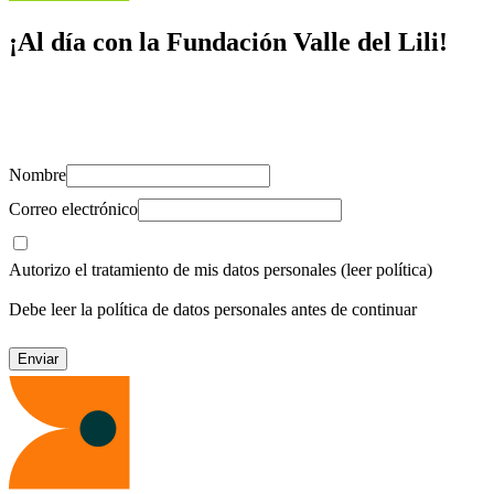
¡Al día con la Fundación Valle del Lili!
Suscríbete y recibe novedades, consejos de salud, artículos, videos y
recursos para cuidar de ti y los tuyos.
Nombre
Correo electrónico
Autorizo el tratamiento de mis datos personales
(leer política)
Debe leer la política de datos personales antes de continuar