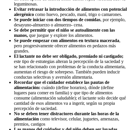
leguminosas.
Evitar retrasar la introducción de alimentos con potencial
alergénico
como huevo, pescado, maní, trigo o camarones.
Se puede iniciar con dos tiempos de comidas
, por ejemplo,
desayuno-almuerzo o almuerzo- cena.
Se debe permitir que el niño se autoalimente con las
manos,
que juegue y explore los alimentos.
Se puede empezar con alimentos en textura macerada
,
pero progresivamente ofrecer alimentos en pedazos más
grandes.
El lactante no debe ser obligado, premiado ni castigado;
este tipo de estrategias alteran la percepción de la saciedad y
se han relacionado con problemas de la conducta alimentaria,
aumentan el riesgo de sobrepeso. También pueden inducir
conductas selectivas y aversión alimentaria.
Recordar que el cuidador establece las pautas de
alimentación:
cuándo (define horarios), dónde (define
lugares para comer en familia) y que tipo de alimentos
consume (alimentación saludable); el lactante solo decide qué
cantidad de esos alimentos va a ingerir, según su propia
percepción de saciedad.
No se deben tener distractores durante las horas de la
alimentación
como televisor, celular, juguetes, amenazas,
premios, castigos
Las manos del cuidador y del niño deben ser lavadas