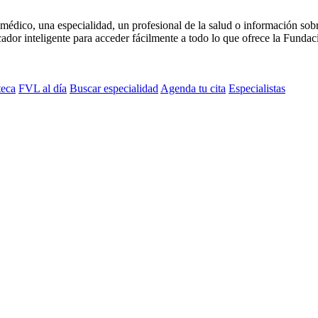
médico, una especialidad, un profesional de la salud o información sob
dor inteligente para acceder fácilmente a todo lo que ofrece la Fundaci
teca
FVL al día
Buscar especialidad
Agenda tu cita
Especialistas