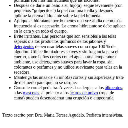
pomadas son más humectantes que las lociones.
Después de darle un baño a su hijo(a), seque levemente (con
pequeños “golpecitos”) la piel con una toalla y después
aplique la crema hidratante sobre la piel húmeda.
Aplique el hidratante por lo menos una vez al día o con más
frecuencia si es necesario. La crema hidratante se debe aplicar
en la cara y en todo el cuerpo.
Evite irritantes. Las personas que son sensibles a las telas
ásperas o a los productos químicos de los jabones y
detergentes
deben usar telas suaves como ropa 100 % de
algodón. Utilice limpiadores suaves y sin fragancia para el
cuerpo, tome baños cortos con el agua a una temperatura
ambiente, use detergentes suaves para lavar la ropa, sin
colorantes o perfumes y no utilice suavizante para telas en la
secadora.
Mantenga las uñas de su niño(a) cortas y sin asperezas y trate
de distraerlo para que no se rasque.
Consulte con el pediatra. A veces las alergias a los
alimentos
,
a las
mascotas
, al polen o a los
ácaros de polvo
(ropa de
cama) pueden desencadenar una erupción o empeorarla.
Texto escrito por: Dra. Maria Teresa Agudelo. Pediatra intensivista.