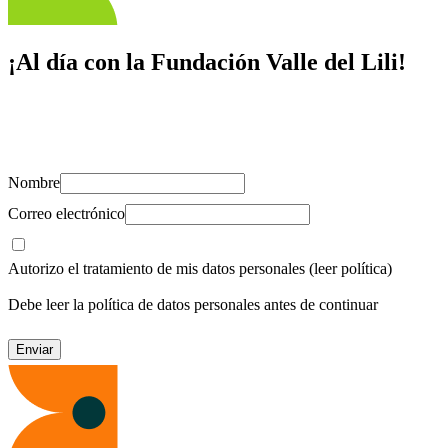
¡Al día con la Fundación Valle del Lili!
Suscríbete y recibe novedades, consejos de salud, artículos, videos y
recursos para cuidar de ti y los tuyos.
Nombre
Correo electrónico
Autorizo el tratamiento de mis datos personales
(leer política)
Debe leer la política de datos personales antes de continuar