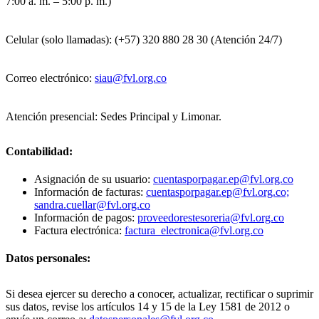
7:00 a. m. – 5:00 p. m.)
Celular (solo llamadas): (+57) 320 880 28 30 (Atención 24/7)
Correo electrónico:
siau@fvl.org.co
Atención presencial: Sedes Principal y Limonar.
Contabilidad:
Asignación de su usuario:
cuentasporpagar.ep@fvl.org.co
Información de facturas:
cuentasporpagar.ep@fvl.org.co;
sandra.cuellar@fvl.org.co
Información de pagos:
proveedorestesoreria@fvl.org.co
Factura electrónica:
factura_electronica@fvl.org.co
Datos personales:
Si desea ejercer su derecho a conocer, actualizar, rectificar o suprimir
sus datos, revise los artículos 14 y 15 de la Ley 1581 de 2012 o