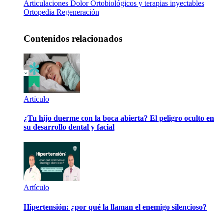
Articulaciones
Dolor
Ortobiológicos y terapias inyectables
Ortopedia
Regeneración
Contenidos relacionados
Artículo
¿Tu hijo duerme con la boca abierta? El peligro oculto en
su desarrollo dental y facial
Artículo
Hipertensión: ¿por qué la llaman el enemigo silencioso?