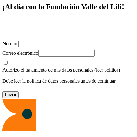
¡Al día con la Fundación Valle del Lili!
Suscríbete y recibe novedades, consejos de salud, artículos, videos y
recursos para cuidar de ti y los tuyos.
Nombre
Correo electrónico
Autorizo el tratamiento de mis datos personales
(leer política)
Debe leer la política de datos personales antes de continuar