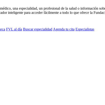
médico, una especialidad, un profesional de la salud o información sob
dor inteligente para acceder fácilmente a todo lo que ofrece la Fundaci
teca
FVL al día
Buscar especialidad
Agenda tu cita
Especialistas