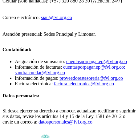
Celular (solo llamadas): (+57) 320 880 28 30 (Atención 24/7)
Correo electrónico:
siau@fvl.org.co
Atención presencial: Sedes Principal y Limonar.
Contabilidad:
Asignación de su usuario:
cuentasporpagar.ep@fvl.org.co
Información de facturas:
cuentasporpagar.ep@fvl.org.co;
sandra.cuellar@fvl.org.co
Información de pagos:
proveedorestesoreria@fvl.org.co
Factura electrónica:
factura_electronica@fvl.org.co
Datos personales:
Si desea ejercer su derecho a conocer, actualizar, rectificar o suprimir
sus datos, revise los artículos 14 y 15 de la Ley 1581 de 2012 o
envíe un correo a:
datospersonales@fvl.org.co