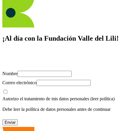
¡Al día con la Fundación Valle del Lili!
Suscríbete y recibe novedades, consejos de salud, artículos, videos y
recursos para cuidar de ti y los tuyos.
Nombre
Correo electrónico
Autorizo el tratamiento de mis datos personales
(leer política)
Debe leer la política de datos personales antes de continuar