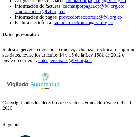
Asignación de su usuario:
cuentasporpagar.ep@fvl.org.co
Información de facturas:
cuentasporpagar.ep@fvl.org.co;
sandra.cuellar@fvl.org.co
Información de pagos:
proveedorestesoreria@fvl.org.co
Factura electrónica:
factura_electronica@fvl.org.co
Datos personales:
Si desea ejercer su derecho a conocer, actualizar, rectificar o suprimir
sus datos, revise los artículos 14 y 15 de la Ley 1581 de 2012 o
envíe un correo a:
datospersonales@fvl.org.co
Copyright todos los derechos reservados - Fundación Valle del Lili
2026
Síguenos