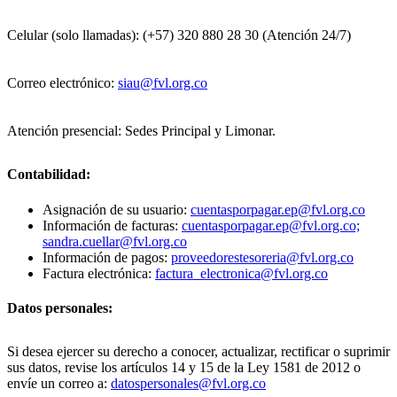
Celular (solo llamadas): (+57) 320 880 28 30 (Atención 24/7)
Correo electrónico:
siau@fvl.org.co
Atención presencial: Sedes Principal y Limonar.
Contabilidad:
Asignación de su usuario:
cuentasporpagar.ep@fvl.org.co
Información de facturas:
cuentasporpagar.ep@fvl.org.co;
sandra.cuellar@fvl.org.co
Información de pagos:
proveedorestesoreria@fvl.org.co
Factura electrónica:
factura_electronica@fvl.org.co
Datos personales:
Si desea ejercer su derecho a conocer, actualizar, rectificar o suprimir
sus datos, revise los artículos 14 y 15 de la Ley 1581 de 2012 o
envíe un correo a:
datospersonales@fvl.org.co