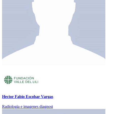
Hector Fabio Escobar Vargas
Radiologia e imagenes diagnost