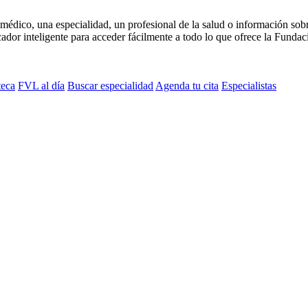
médico, una especialidad, un profesional de la salud o información sob
dor inteligente para acceder fácilmente a todo lo que ofrece la Fundaci
teca
FVL al día
Buscar especialidad
Agenda tu cita
Especialistas