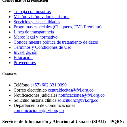
Conoce más de la Fundación
Trabaja con nosotros
Misión, visión, valores, historia
Servicios y especialidades
Programas especiales (Chequeos, FVL Premium)
Línea de transparencia
Marco legal y normativo
Conoce nuestra política de tratamiento de datos
Términos y Condiciones de Uso
Investigación
Educación
Proveedores
Contacto
Teléfono
(+57) 602 331 9090
Correo electrónico
centraldecitas@fvl.org.co
Notificaciones judiciales
notificaciones@fvl.org.co
Solicitud historia clínica
solicitudhc@fvl.org.co
Departamento de Comunicaciones
comunicaciones@fvl.org.co
Servicio de Información y Atención al Usuario (SIAU) – PQRS: