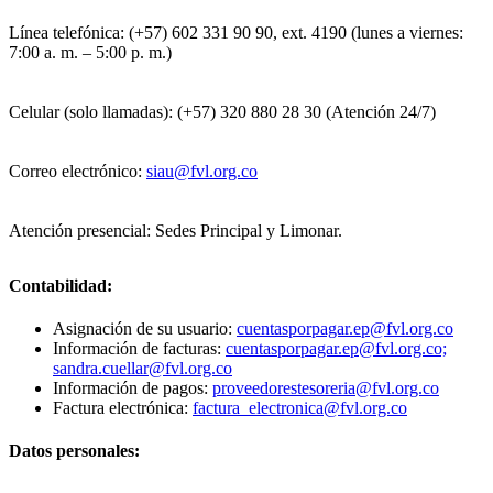
Línea telefónica: (+57) 602 331 90 90, ext. 4190 (lunes a viernes:
7:00 a. m. – 5:00 p. m.)
Celular (solo llamadas): (+57) 320 880 28 30 (Atención 24/7)
Correo electrónico:
siau@fvl.org.co
Atención presencial: Sedes Principal y Limonar.
Contabilidad:
Asignación de su usuario:
cuentasporpagar.ep@fvl.org.co
Información de facturas:
cuentasporpagar.ep@fvl.org.co;
sandra.cuellar@fvl.org.co
Información de pagos:
proveedorestesoreria@fvl.org.co
Factura electrónica:
factura_electronica@fvl.org.co
Datos personales: