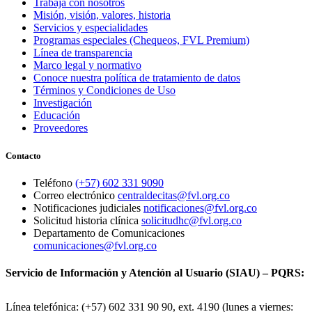
Trabaja con nosotros
Misión, visión, valores, historia
Servicios y especialidades
Programas especiales (Chequeos, FVL Premium)
Línea de transparencia
Marco legal y normativo
Conoce nuestra política de tratamiento de datos
Términos y Condiciones de Uso
Investigación
Educación
Proveedores
Contacto
Teléfono
(+57) 602 331 9090
Correo electrónico
centraldecitas@fvl.org.co
Notificaciones judiciales
notificaciones@fvl.org.co
Solicitud historia clínica
solicitudhc@fvl.org.co
Departamento de Comunicaciones
comunicaciones@fvl.org.co
Servicio de Información y Atención al Usuario (SIAU) – PQRS:
Línea telefónica: (+57) 602 331 90 90, ext. 4190 (lunes a viernes: