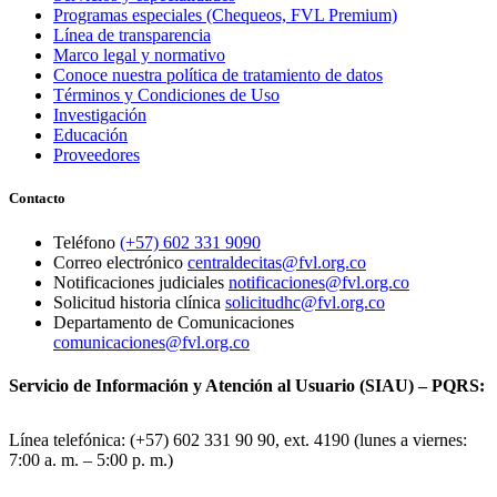
Programas especiales (Chequeos, FVL Premium)
Línea de transparencia
Marco legal y normativo
Conoce nuestra política de tratamiento de datos
Términos y Condiciones de Uso
Investigación
Educación
Proveedores
Contacto
Teléfono
(+57) 602 331 9090
Correo electrónico
centraldecitas@fvl.org.co
Notificaciones judiciales
notificaciones@fvl.org.co
Solicitud historia clínica
solicitudhc@fvl.org.co
Departamento de Comunicaciones
comunicaciones@fvl.org.co
Servicio de Información y Atención al Usuario (SIAU) – PQRS:
Línea telefónica: (+57) 602 331 90 90, ext. 4190 (lunes a viernes:
7:00 a. m. – 5:00 p. m.)