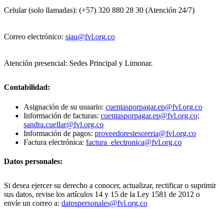
Celular (solo llamadas): (+57) 320 880 28 30 (Atención 24/7)
Correo electrónico:
siau@fvl.org.co
Atención presencial: Sedes Principal y Limonar.
Contabilidad:
Asignación de su usuario:
cuentasporpagar.ep@fvl.org.co
Información de facturas:
cuentasporpagar.ep@fvl.org.co;
sandra.cuellar@fvl.org.co
Información de pagos:
proveedorestesoreria@fvl.org.co
Factura electrónica:
factura_electronica@fvl.org.co
Datos personales:
Si desea ejercer su derecho a conocer, actualizar, rectificar o suprimir
sus datos, revise los artículos 14 y 15 de la Ley 1581 de 2012 o
envíe un correo a:
datospersonales@fvl.org.co