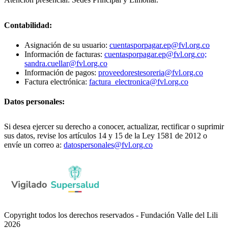
Contabilidad:
Asignación de su usuario:
cuentasporpagar.ep@fvl.org.co
Información de facturas:
cuentasporpagar.ep@fvl.org.co;
sandra.cuellar@fvl.org.co
Información de pagos:
proveedorestesoreria@fvl.org.co
Factura electrónica:
factura_electronica@fvl.org.co
Datos personales:
Si desea ejercer su derecho a conocer, actualizar, rectificar o suprimir
sus datos, revise los artículos 14 y 15 de la Ley 1581 de 2012 o
envíe un correo a:
datospersonales@fvl.org.co
Copyright todos los derechos reservados - Fundación Valle del Lili
2026