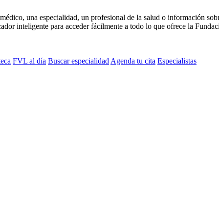
médico, una especialidad, un profesional de la salud o información sob
dor inteligente para acceder fácilmente a todo lo que ofrece la Fundaci
teca
FVL al día
Buscar especialidad
Agenda tu cita
Especialistas