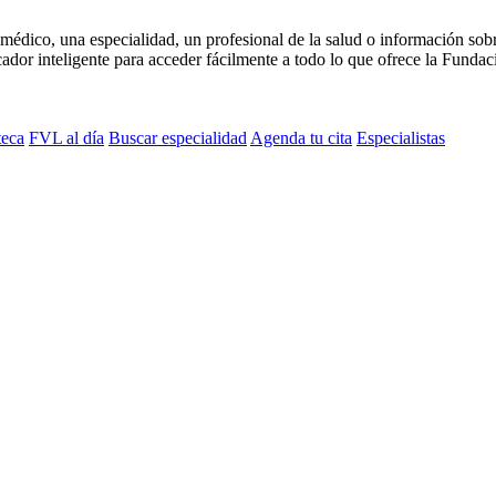
médico, una especialidad, un profesional de la salud o información sob
dor inteligente para acceder fácilmente a todo lo que ofrece la Fundaci
teca
FVL al día
Buscar especialidad
Agenda tu cita
Especialistas