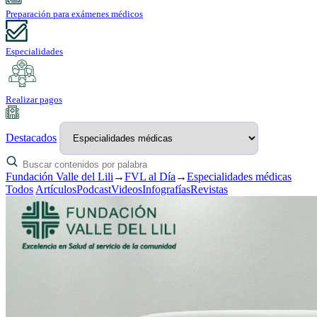
Preparación para exámenes médicos
Especialidades
Realizar pagos
Destacados
Fundación Valle del Lili
→
FVL al Día
→
Especialidades médicas
Todos
Artículos
Podcast
Videos
Infografías
Revistas