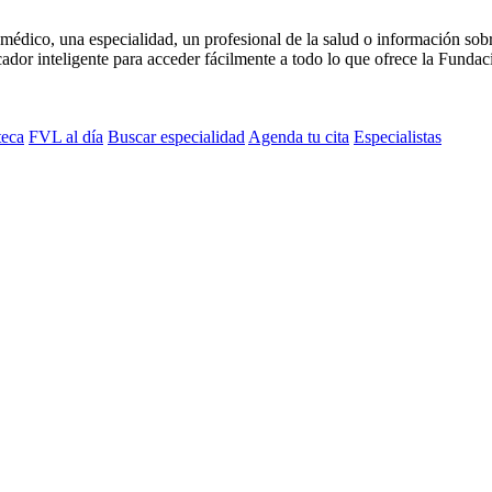
médico, una especialidad, un profesional de la salud o información sob
dor inteligente para acceder fácilmente a todo lo que ofrece la Fundaci
teca
FVL al día
Buscar especialidad
Agenda tu cita
Especialistas