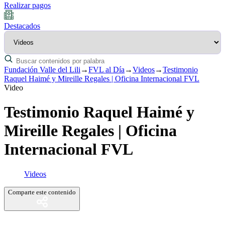
Realizar pagos
Destacados
Fundación Valle del Lili
→
FVL al Día
→
Videos
→
Testimonio
Raquel Haimé y Mireille Regales | Oficina Internacional FVL
Video
Testimonio Raquel Haimé y
Mireille Regales | Oficina
Internacional FVL
Videos
Comparte este contenido