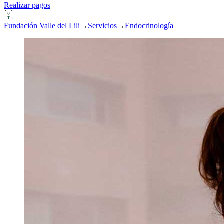
Realizar pagos
Fundación Valle del Lili
→
Servicios
→
Endocrinología