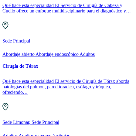
Qué hace esta especialidad El Servicio de Cirugía de Cabeza y
Cuello ofrece un enfoque multidisciplinario para el diagnóstico y…
Sede Principal
Abordaje abierto
Abordaje endoscópico
Adultos
Cirugía de Tórax
Qué hace esta especialidad El servicio de Cirugía de Tórax aborda
patologías del pulmón, pared torácica, esófago y tráquea,
ofreciendo…
Sede Limonar, Sede Principal
Adultos
Adultos mayores
Arritmias