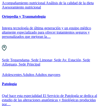
Acompañamiento nutricional
Análisis de la calidad de la dieta
Asesoramiento nutricional
Ortopedia y Traumatología
Integra tecnología de última generación y un equipo médico
altamente especializado para ofrecer tratamientos seguros y
personalizados que mejoran la…
Sede Tequendama, Sede Limonar, Sede Av. Estación, Sede
Alfaguara, Sede Principal
Adolescentes
Adultos
Adultos mayores
Patología
Qué hace esta especialidad El Servicio de Patología se dedica al
estudio de las alteraciones anatómicas y fisiológicas producidas
por…