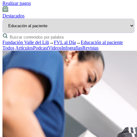
Realizar pagos
Destacados
Fundación Valle del Lili
→
FVL al Día
→
Educación al paciente
Todos
Artículos
Podcast
Videos
Infografías
Revistas